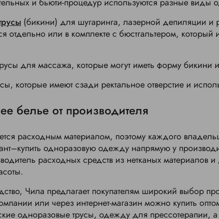
ельных и бьюти-процедур используются разные виды 
трусы
(бикини) для шугаринга, лазерной депиляции и 
я отдельно или в комплекте с бюстгальтером, который 
усы для массажа, которые могут иметь форму бикини и
ы, которые имеют сзади ректальное отверстие и испол
е белье от производителя
тся расходным материалом, поэтому каждого владельц
ант–купить одноразовую одежду напрямую у производит
водитель расходных средств из нетканых материалов и
асоты.
дство, Чила предлагает покупателям широкий выбор пр
омпании или через интернет-магазин можно купить опт
ские одноразовые трусы, одежду для прессотерапии, а