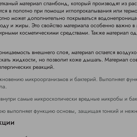
етканый материал спанбонд, который производят из ра
тся в полотно при помощи иглопрокалывания или терм
лотно может дополнительно покрываться водонепрониц
воду и жиры. Это свойство материала особенно важно в 
ирными косметическими средствами. Также материал од
оницаемость внешнего слоя, материал остается возду
скать жидкости, но позволит коже дышать. Материал со
ллергических реакций.
икновению микроорганизмов и бактерий. Выполняет фун
ла.
 внутри самые микроскопически вредные микробы и бак
ою выполняет функцию основы, защищая тонкий и нежн
кции