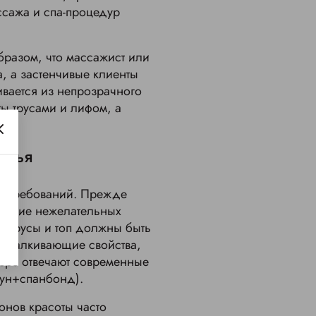
ссажа и спа-процедур
бразом, что массажист или
, а застенчивые клиенты
ивается из непрозрачного
ты трусами и лифом, а
елья
х требований. Прежде
овение нежелательных
е трусы и топ должны быть
оотталкивающие свойства,
мере отвечают современные
аун+спанбонд).
онов красоты часто