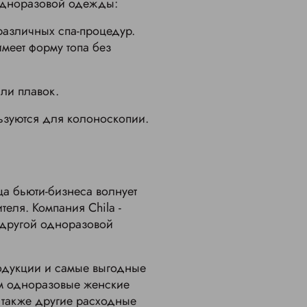
одноразовой одежды:
различных спа-процедур.
имеет форму топа без
ли плавок.
ьзуются для колоноскопии.
а бьюти-бизнеса волнует
еля. Компания Chila -
 другой одноразовой
одукции и самые выгодные
ом одноразовые женские
 также другие расходные