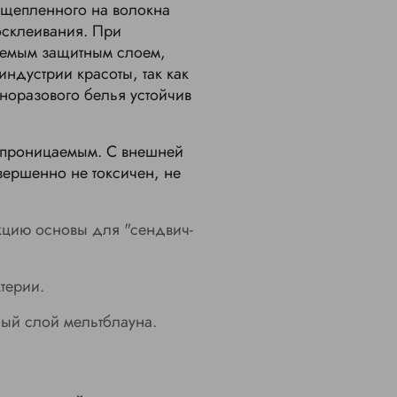
сщепленного на волокна
осклеивания. При
аемым защитным слоем,
индустрии красоты, так как
норазового белья устойчив
хопроницаемым. С внешней
вершенно не токсичен, не
кцию основы для "сендвич-
терии.
ый слой мельтблауна.