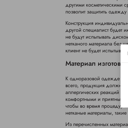
другими косметическими с
позволит защитить одежду 
Конструкция индивидуальн
другой специалист будет и
не будут испытывать диско
нетканого материала без ш
клиент не будет испытыват
Материал изготовл
К одноразовой одежде для
всего, продукция должна б
аллергических реакций на 
комфортными и приятными к
чтобы во время процедур м
нетканые материалы, таки
Из перечисленных материа