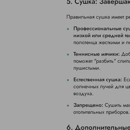
5. Сушка: Заверша
Правильная сушка имеет р
Профессиональные су
низкой или средней т
полотенца жесткими и л
Теннисные мячики:
Доб
поможет "разбить" слип
пушистыми.
Естественная сушка:
Ес
солнечных лучей для цв
воздуха.
Запрещено:
Сушить мах
отопительных приборов.
6. Дополнительные