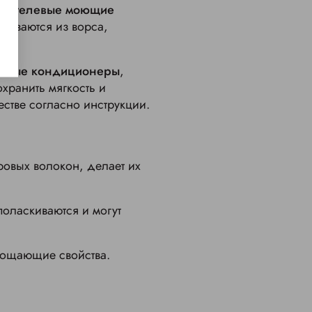
ли гелевые моющие
киваются из ворса,
ьевые кондиционеры
,
хранить мягкость и
естве согласно инструкции.
ровых волокон, делает их
оласкиваются и могут
глощающие свойства.