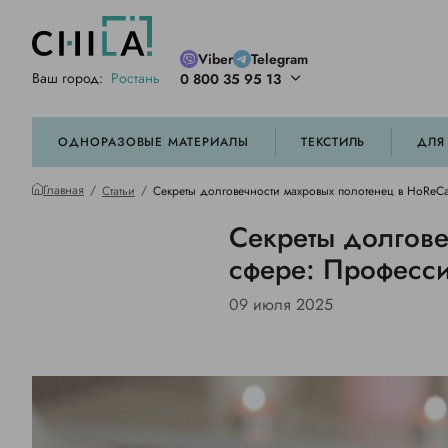
Viber
Telegram
Ваш город:
Ростань
0 800 35 95 13
ей цветовой гамме
орированные
ОДНОРАЗОВЫЕ МАТЕРИАЛЫ
ТЕКСТИЛЬ
ДЛЯ
Главная
Статьи
Секреты долговечности махровых полотенец в HoReCa
Секреты долгове
сфере: Професси
09 июля 2025