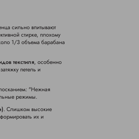
нца сильно впитывают
ективной стирке, плохому
коло 1/3 объема барабана
идов текстиля
, особенно
затяжку петель и
лосканием: "Нежная
альные режимы.
н)
. Слишком высокие
еформировать их и