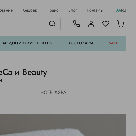
ование
Кешбек
Прайс
Блог
Контакты
UA
RU
МЕДИЦИНСКИЕ ТОВАРЫ
ХОЗТОВАРЫ
SALE
Ca и Beauty-
™
HOTEL&SPA