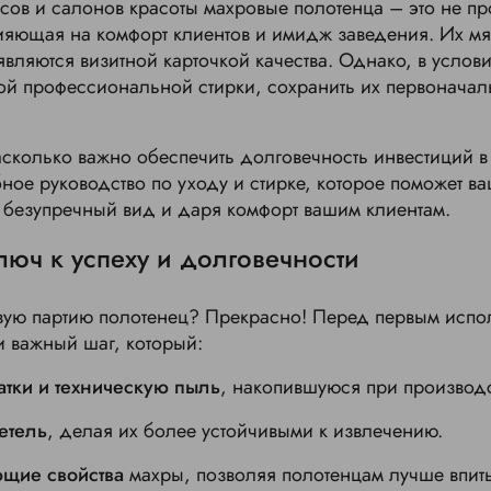
сов и салонов красоты махровые полотенца – это не пр
яющая на комфорт клиентов и имидж заведения. Их мяг
являются визитной карточкой качества. Однако, в услов
ой профессиональной стирки, сохранить их первоначал
колько важно обеспечить долговечность инвестиций в 
ное руководство по уходу и стирке, которое поможет 
 безупречный вид и даря комфорт вашим клиентам.
Ключ к успеху и долговечности
овую партию полотенец? Прекрасно! Перед первым исп
и важный шаг, который:
атки и техническую пыль
, накопившуюся при производс
етель
, делая их более устойчивыми к извлечению.
ющие свойства
махры, позволяя полотенцам лучше впиты