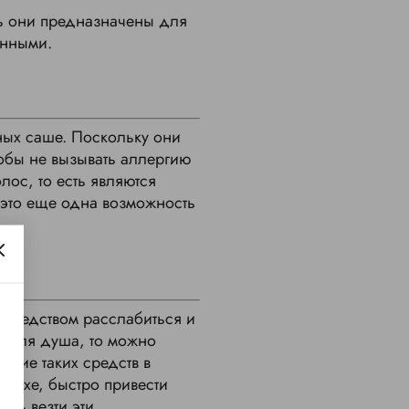
дь они предназначены для
анными.
ьных саше. Поскольку они
тобы не вызывать аллергию
ос, то есть являются
 это еще одна возможность
средством расслабиться и
ем для душа, то можно
ичие таких средств в
тдыхе, быстро привести
сть везти эти