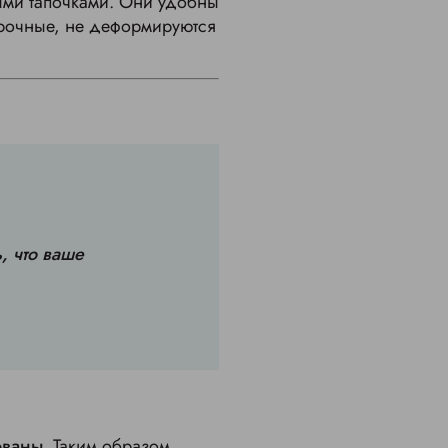
ыми тапочками. Они удобны
 прочные, не деформируются
, что ваше
ованы
. Таким образом,