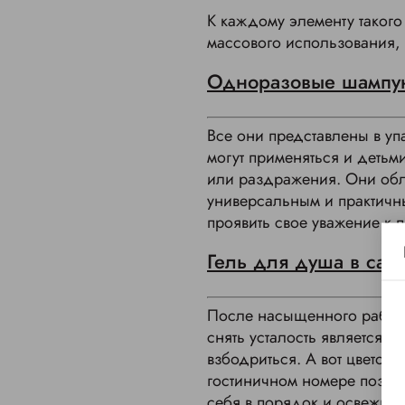
К каждому элементу таког
массового использования,
Одноразовые шампун
Все они представлены в упа
могут применяться и детьм
или раздражения. Они обла
универсальным и практичн
проявить свое уважение к 
Гель для душа в саш
После насыщенного рабоче
снять усталость является,
взбодриться. А вот цветочн
гостиничном номере позвол
себя в порядок и освежитьс