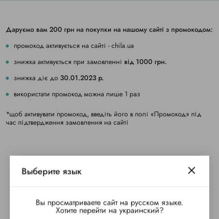
Даруємо вам 200 грн на покупки
на нашому сайті з промокодом:
промокод активується на сайті -
сhila.ua
знижка активується при замовленні
від 1000 грн.
знижка діє
до
30.01.2023 р
.
використати промокод можна лише 1 раз
*щоб активувати промокод, введіть
його в полі «Промокод» під
час
підтвердження замовлення на сайті
Выберите язык
Вы просматриваете сайт на русском языке.
Хотите перейти на украинский?