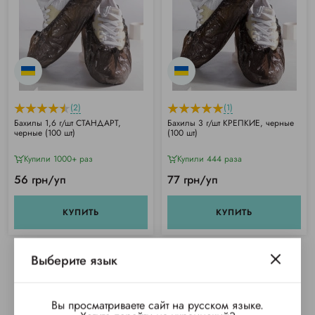
(2)
(1)
Бахилы 1,6 г/шт СТАНДАРТ,
Бахилы 3 г/шт КРЕПКИЕ, черные
черные (100 шт)
(100 шт)
Купили 1000+ раз
Купили 444 раза
56 грн/уп
77 грн/уп
КУПИТЬ
КУПИТЬ
Выберите язык
Вы просматриваете сайт на русском языке.