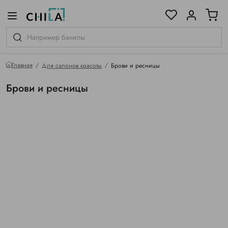
цветовой гамме
ированные
Главная
Для салонов красоты
Брови и ресницы
Брови и ресницы