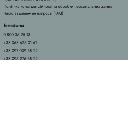
Політика конфіденційності та обробки персональних даних
Часто задаваемые вопросы (FAQ)
Телефоны
0 800 35 95 13
+38 063 625 01 61
+38 097 009 68 22
+38 095 276 68 22
График работы
Пн - Чт: 9.00 - 18.00
Пт: 9.00 - 17.00
Сб - Вс: выходные
Email
info@chila.ua
Адрес офиса