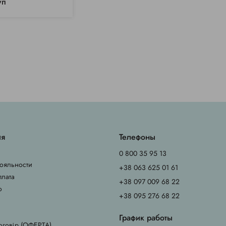
уп
ия
Телефоны
0 800 35 95 13
ояльности
+38 063 625 01 61
плата
+38 097 009 68 22
о
+38 095 276 68 22
График работы
оговір (ОФЕРТА)