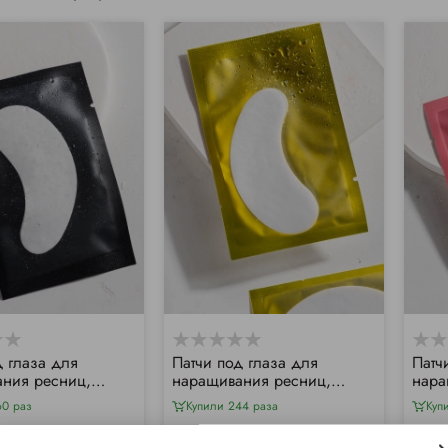
д глаза для
Патчи под глаза для
Патч
ния ресниц,
наращивания ресниц,
нара
50 шт/уп)
золотые (50 шт/уп)
розо
60 раз
Купили 244 раза
Куп
уп
112 грн/уп
112 