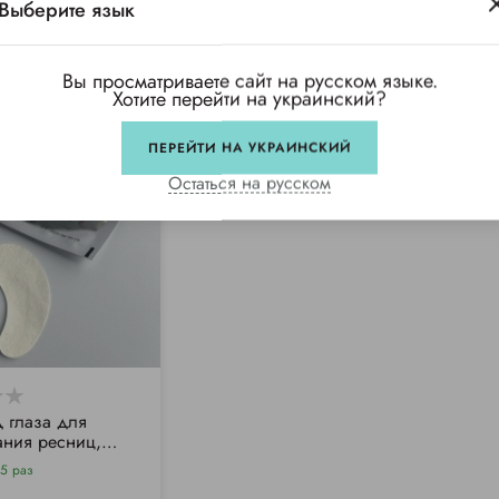
Выберите язык
Вы просматриваете сайт на русском языке.
Хотите перейти на украинский?
ПЕРЕЙТИ НА УКРАИНСКИЙ
Остаться на русском
д глаза для
ния ресниц,
тые (50 шт/уп)
5 раз