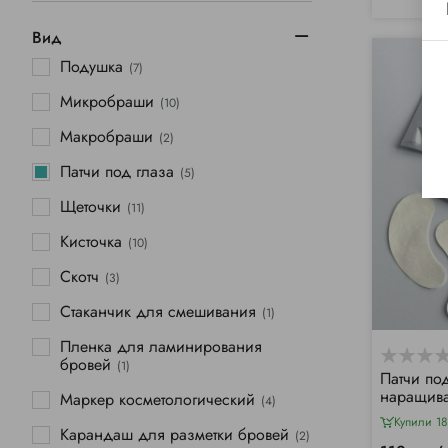
Вид
Подушка
(7)
Микробраши
(10)
Макробраши
(2)
Патчи под глаза
(5)
Щеточки
(11)
Кисточка
(10)
Скотч
(3)
Стаканчик для смешивания
(1)
Пленка для ламинирования
бровей
(1)
Патчи по
наращива
Маркер косметологический
(4)
серебрис
Купили 18
Карандаш для разметки бровей
(2)