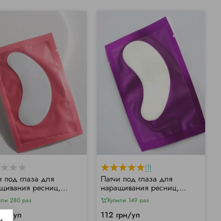
(1)
и под глаза для
Патчи под глаза для
щивания ресниц,
наращивания ресниц,
вые (50 шт/уп)
фиолетовые (50 шт/уп)
или 280 раз
Купили 149 раз
грн/уп
112 грн/уп