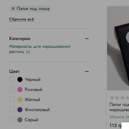
Патчи под глаза
Сбросить всё
Категории
Материалы для наращивания
ресниц
(5)
Цвет
Черный
Розовый
Жёлтый
Патчи по
Фиолетовый
наращива
черные (
Купили 3
Серый
112 грн/