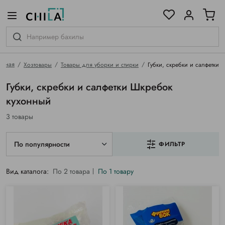
цветовой гамме
ированные
авная
Хозтовары
Товары для уборки и стирки
Губки, скребки и салфетки
Губки, скребки и салфетки Шкребок
кухонный
3 товары
По популярности
ФИЛЬТР
Вид каталога:
По 2 товара
По 1 товару