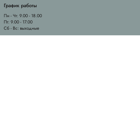
График работы
Пн - Чт: 9.00 - 18.00
Пт: 9.00 - 17.00
Сб - Вс: выходные
Email
info@chila.ua
Адрес офиса
Ирпень, ул. Ерощенка, 14
Адрес магазина
Ирпень, ул. Садовая, 31
Created by
Sense Production