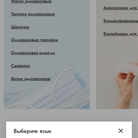
Маски одноразовые
Антисептики для
Тапочки одноразовые
Концентрированы
Шапочки
Контейнеры для 
Одноразовые перчатки
Одноразовая одежда
Салфетки
Белье одноразовое
Выберите язык