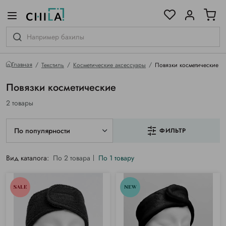
цветовой гамме
ированные
Главная
Текстиль
Косметические аксессуары
Повязки косметические
Повязки косметические
2 товары
По популярности
ФИЛЬТР
Вид каталога:
По 2 товара
По 1 товару
SALE
NEW