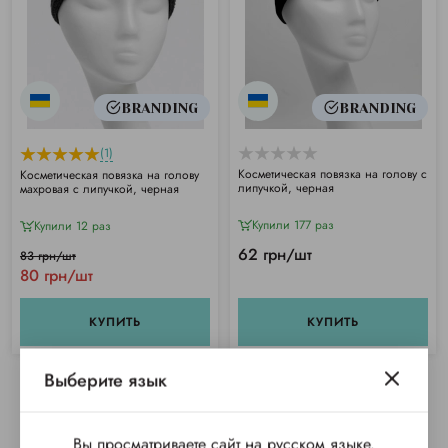
BRANDING
BRANDING
(1)
Косметическая повязка на голову с
Косметическая повязка на голову
липучкой, черная
махровая с липучкой, черная
Купили 177 раз
Купили 12 раз
62 грн/шт
83 грн/шт
80 грн/шт
КУПИТЬ
КУПИТЬ
Выберите язык
Вы просматриваете сайт на русском языке.