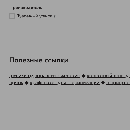
Производитель
Туалетный утенок
(1)
Полезные ссылки
трусики одноразовые женские
◆
контактный гель 
щиток
◆
крафт пакет для стерилизации
◆
шприцы о