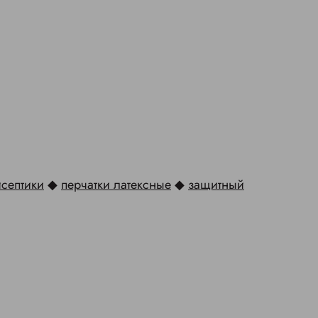
исептики
◆
перчатки латексные
◆
защитный