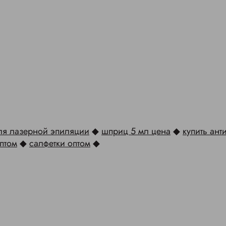
для лазерной эпиляции
◆
шприц 5 мл цена
◆
купить ант
птом
◆
салфетки оптом
◆