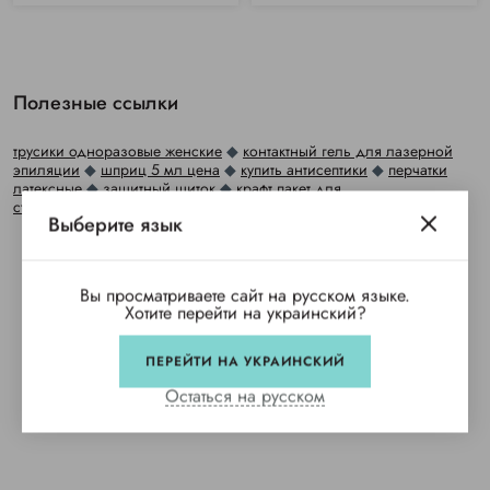
Полезные ссылки
трусики одноразовые женские
◆
контактный гель для лазерной
эпиляции
◆
шприц 5 мл цена
◆
купить антисептики
◆
перчатки
латексные
◆
защитный щиток
◆
крафт пакет для
стерилизации
◆
шприцы оптом
◆
салфетки оптом
◆
Выберите язык
Вы просматриваете сайт на русском языке.
Хотите перейти на украинский?
ПЕРЕЙТИ НА УКРАИНСКИЙ
Остаться на русском