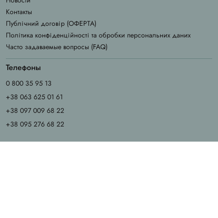
Контакты
Публічний договір (ОФЕРТА)
Політика конфіденційності та обробки персональних даних
Часто задаваемые вопросы (FAQ)
Телефоны
0 800 35 95 13
+38 063 625 01 61
+38 097 009 68 22
+38 095 276 68 22
График работы
Пн - Чт: 9.00 - 18.00
Пт: 9.00 - 17.00
Сб - Вс: выходные
Email
info@chila.ua