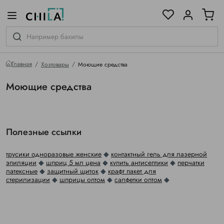
цветовой гамме
ированные
Главная
Хозтовары
Моющие средства
Моющие средства
Полезные ссылки
трусики одноразовые женские
◆
контактный гель для лазерной
эпиляции
◆
шприц 5 мл цена
◆
купить антисептики
◆
перчатки
латексные
◆
защитный щиток
◆
крафт пакет для
стерилизации
◆
шприцы оптом
◆
салфетки оптом
◆