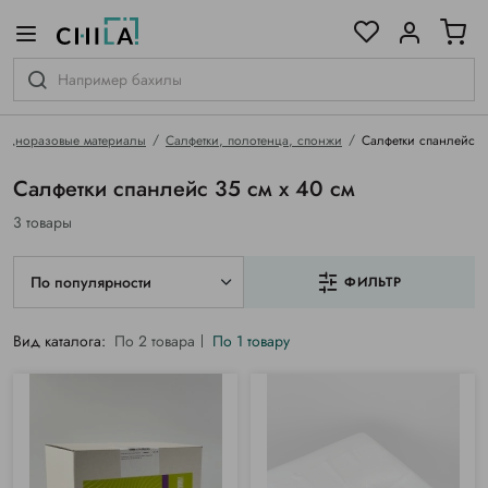
цветовой гамме
ированные
Одноразовые материалы
Салфетки, полотенца, спонжи
Салфетки спанлейс
Салфетки спанлейс 35 см х 40 см
3 товары
По популярности
ФИЛЬТР
Вид каталога:
По 2 товара
По 1 товару