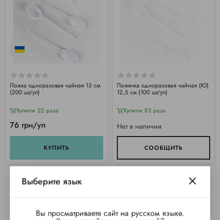
Ложка одноразовая чайная 13 см
Ложечка одноразовая чайная (Ю)
(200 шт/уп)
12,5 см (100 шт/уп)
Купили 22 раза
Купили 83 раза
76 грн/уп
Нет в наличии
КУПИТЬ
СООБЩИТЬ
Выберите язык
Вы просматриваете сайт на русском языке.