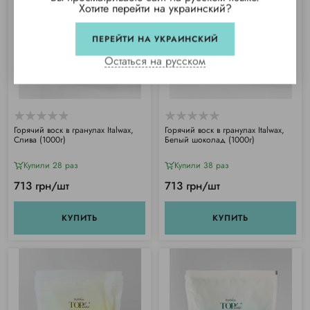
Хотите перейти на украинский?
ПЕРЕЙТИ НА УКРАИНСКИЙ
Остаться на русском
Горячий воск в гранулах Italwax,
Горячий воск в гранулах Italwax,
Слива (1000г)
Белый шоколад (1000г)
Купили 28 раз
Купили 38 раз
713 грн/шт
713 грн/шт
КУПИТЬ
КУПИТЬ