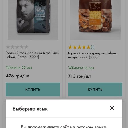
(1)
Горячий воск для лица в гранулах
Горячий воск в гранулах Italwax,
Italwax, Barber (500 г)
натуральный (1000г)
Купили 35 раз
Купили 16 раз
476 грн/шт
713 грн/шт
КУПИТЬ
КУПИТЬ
Выберите язык
Вы просматриваете сайт на русском языке.