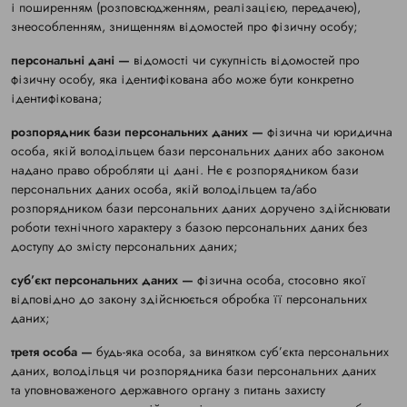
і поширенням (розповсюдженням, реалізацією, передачею),
знеособленням, знищенням відомостей про фізичну особу;
персональні дані —
відомості чи сукупність відомостей про
фізичну особу, яка ідентифікована або може бути конкретно
ідентифікована;
розпорядник бази персональних даних —
фізична чи юридична
особа, якій володільцем бази персональних даних або законом
надано право обробляти ці дані. Не є розпорядником бази
персональних даних особа, якій володільцем та/або
розпорядником бази персональних даних доручено здійснювати
роботи технічного характеру з базою персональних даних без
доступу до змісту персональних даних;
суб’єкт персональних даних —
фізична особа, стосовно якої
відповідно до закону здійснюється обробка її персональних
даних;
третя особа —
будь-яка особа, за винятком суб’єкта персональних
даних, володільця чи розпорядника бази персональних даних
та уповноваженого державного органу з питань захисту