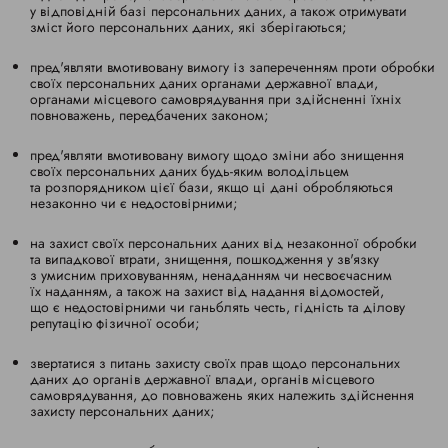
у відповідній базі персональних даних, а також отримувати
зміст його персональних даних, які зберігаються;
пред'являти вмотивовану вимогу із запереченням проти обробки
своїх персональних даних органами державної влади,
органами місцевого самоврядування при здійсненні їхніх
повноважень, передбачених законом;
пред'являти вмотивовану вимогу щодо зміни або знищення
своїх персональних даних будь-яким володільцем
та розпорядником цієї бази, якщо ці дані обробляються
незаконно чи є недостовірними;
на захист своїх персональних даних від незаконної обробки
та випадкової втрати, знищення, пошкодження у зв'язку
з умисним приховуванням, ненаданням чи несвоєчасним
їх наданням, а також на захист від надання відомостей,
що є недостовірними чи ганьблять честь, гідність та ділову
репутацію фізичної особи;
звертатися з питань захисту своїх прав щодо персональних
даних до органів державної влади, органів місцевого
самоврядування, до повноважень яких належить здійснення
захисту персональних даних;