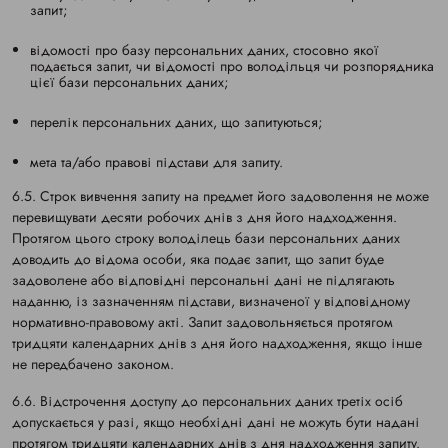
запит;
відомості про базу персональних даних, стосовно якої
подається запит, чи відомості про володільця чи розпорядника
цієї бази персональних даних;
перелік персональних даних, що запитуються;
мета та/або правові підстави для запиту.
6.5. Строк вивчення запиту на предмет його задоволення не може
перевищувати десяти робочих днів з дня його надходження.
Протягом цього строку володілець бази персональних даних
доводить до відома особи, яка подає запит, що запит буде
задоволене або відповідні персональні дані не підлягають
наданню, із зазначенням підстави, визначеної у відповідному
нормативно-правовому акті. Запит задовольняється протягом
тридцяти календарних днів з дня його надходження, якщо інше
не передбачено законом.
6.6. Відстрочення доступу до персональних даних третіх осіб
допускається у разі, якщо необхідні дані не можуть бути надані
протягом тридцяти календарних днів з дня надходження запиту.