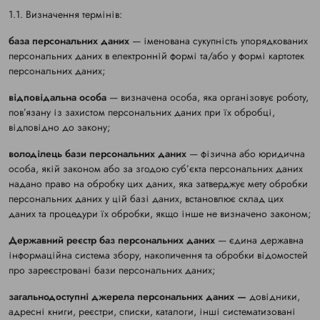
1.1. Визначення термінів:
база персональних даних
— іменована сукупність упорядкованих
персональних даних в електронній формі та/або у формі картотек
персональних даних;
відповідальна особа
— визначена особа, яка організовує роботу,
пов’язану із захистом персональних даних при їх обробці,
відповідно до закону;
володілець бази персональних даних
— фізична або юридична
особа, якій законом або за згодою суб’єкта персональних даних
надано право на обробку цих даних, яка затверджує мету обробки
персональних даних у цій базі даних, встановлює склад цих
даних та процедури їх обробки, якщо інше не визначено законом;
Державний реєстр баз персональних даних
— єдина державна
інформаційна система збору, накопичення та обробки відомостей
про зареєстровані бази персональних даних;
загальнодоступні джерела персональних даних —
довідники,
адресні книги, реєстри, списки, каталоги, інші систематизовані