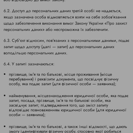
6.2. Доступ до персональних даних третій особі не надається,
якщо зазначена особа відмовляється взяти на себе зобов'язання
щодо забезпечення виконання вимог Закону України «Про захист
персональних даних» або неспроможна їх забезпечити.
6.3. Суб'єкт відносин, пов'язаних з персональними даними, подає
запит щодо доступу (далі — запит) до персональних даних
володільцю персональних даних.
6.4. У запиті зазначаються:
прізвище, ім'я та по батькові, місце проживання (місце
перебування) і реквізити документа, що посвідчує фізичну
особу, яка подає запит (для фізичної особи — заявника);
найменування, місцезнаходження юридичної особи, яка подає
запит, посада, прізвище, ім'я та по батькові особи, яка
засвідчує запит; підтвердження того, що зміст запиту
відповідає повноваженням юридичної особи (для юридичної
особи — заявника);
прізвище, ім'я та по батькові, а також інші відомості, що дають
змогу ідентифікувати фізичну особу, стосовно якої робиться