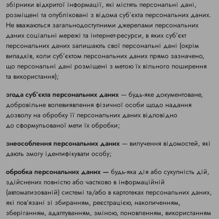
збірники відкритої інформації, які містять персональні дані,
розміщені та опубліковані з відома суб’єкта персональних даних.
Не вважаються загальнодоступними джерелами персональних
даних соціальні мережі та інтернет-ресурси, в яких суб’єкт
персональних даних залишають свої персональні дані (окрім
випадків, коли суб’єктом персональних даних прямо зазначено,
що персональні дані розміщені з метою їх вільного поширення
та використання);
згода суб’єкта персональних даних
— будь-яке документоване,
добровільне волевиявлення фізичної особи щодо надання
дозволу на обробку її персональних даних відповідно
до сформульованої мети їх обробки;
знеособлення персональних даних
— вилучення відомостей, які
дають змогу ідентифікувати особу;
обробка персональних даних —
будь-яка дія або сукупність дій,
здійснених повністю або частково в інформаційній
(автоматизованій) системі та/або в картотеках персональних даних,
які пов’язані зі збиранням, реєстрацією, накопиченням,
зберіганням, адаптуванням, зміною, поновленням, використанням