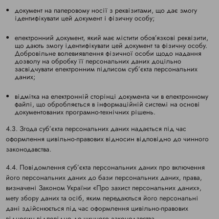
документ на паперовому носії з реквізитами, що дає змогу
ідентифікувати цей документ і фізичну особу;
електронний документ, який має містити обов’язкові реквізити,
що дають змогу ідентифікувати цей документ та фізичну особу.
Добровільне волевиявлення фізичної особи щодо надання
дозволу на обробку її персональних даних доцільно
засвідчувати електронним підписом суб’єкта персональних
даних;
відмітка на електронній сторінці документа чи в електронному
файлі, що обробляється в інформаційній системі на основі
документованих програмно-технічних рішень.
4.3. Згода суб’єкта персональних даних надається під час
оформлення цивільно-правових відносин відповідно до чинного
законодавства.
4.4. Повідомлення суб’єкта персональних даних про включення
його персональних даних до бази персональних даних, права,
визначені Законом України «Про захист персональних даних»,
мету збору даних та осіб, яким передаються його персональні
дані здійснюється під час оформлення цивільно-правових
відносин відповідно до чинного законодавства.