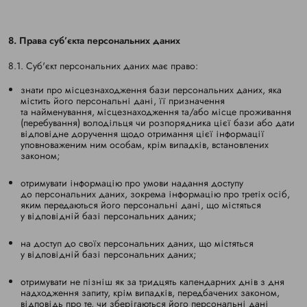
8. Права суб’єкта персональних даних
8.1. Суб'єкт персональних даних має право:
знати про місцезнаходження бази персональних даних, яка
містить його персональні дані, її призначення
та найменування, місцезнаходження та/або місце проживання
(перебування) володільця чи розпорядника цієї бази або дати
відповідне доручення щодо отримання цієї інформації
уповноваженим ним особам, крім випадків, встановлених
законом;
отримувати інформацію про умови надання доступу
до персональних даних, зокрема інформацію про третіх осіб,
яким передаються його персональні дані, що містяться
у відповідній базі персональних даних;
на доступ до своїх персональних даних, що містяться
у відповідній базі персональних даних;
отримувати не пізніш як за тридцять календарних днів з дня
надходження запиту, крім випадків, передбачених законом,
відповідь про те, чи зберігаються його персональні дані