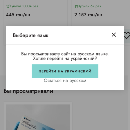
Купили 1000+ раз
Купили 67 раз
445 грн/шт
2 157 грн/шт
Выберите язык
КУПИТЬ
КУПИТЬ
Вы просматриваете сайт на русском языке.
Хотите перейти на украинский?
ПЕРЕЙТИ НА УКРАИНСКИЙ
Остаться на русском
Вы просматривали