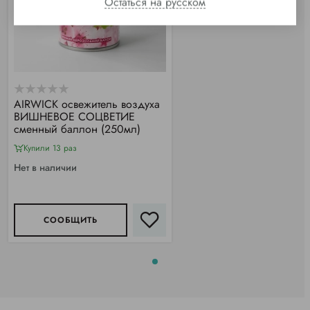
Остаться на русском
АIRWICK освежитель воздуха
ВИШНЕВОЕ СОЦВЕТИЕ
сменный баллон (250мл)
Купили 13 раз
Нет в наличии
СООБЩИТЬ