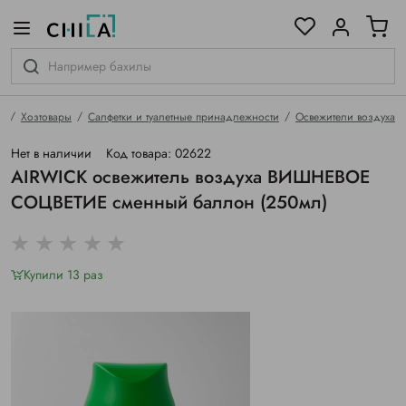
цветовой гамме
ированные
я
Хозтовары
Салфетки и туалетные принадлежности
Освежители воздуха
Нет в наличии
Код товара: 02622
АIRWICK освежитель воздуха ВИШНЕВОЕ
СОЦВЕТИЕ сменный баллон (250мл)
Купили 13 раз