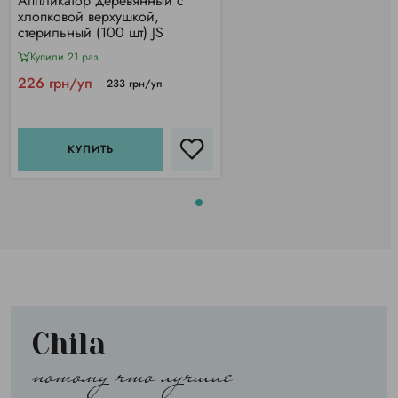
Аппликатор деревянный с
хлопковой верхушкой,
стерильный (100 шт) JS
Купили 21 раз
226 грн/уп
233 грн/уп
КУПИТЬ
Chila
потому что лучшие