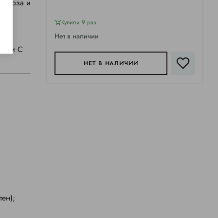
пироза и
Купили 9 раз
Нет в наличии
 В и С
НЕТ В НАЛИЧИИ
ен);