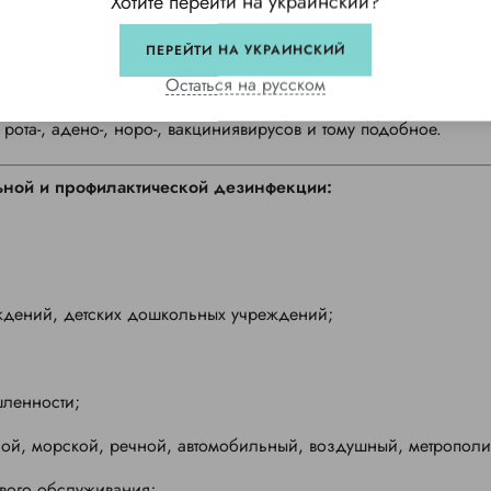
Хотите перейти на украинский?
 возбудителей туберкулеза, листериоза, бруцеллеза, лептос
ПЕРЕЙТИ НА УКРАИНСКИЙ
phyton и Аspergillus;
Остаться на русском
 с парентеральным механизмом передачи- вирусных гепатитов
 рота-, адено-, норо-, вакциниявирусов и тому подобное.
ьной и профилактической дезинфекции:
еждений, детских дошкольных учреждений;
шленности;
ой, морской, речной, автомобильный, воздушный, метрополит
ового обслуживания;