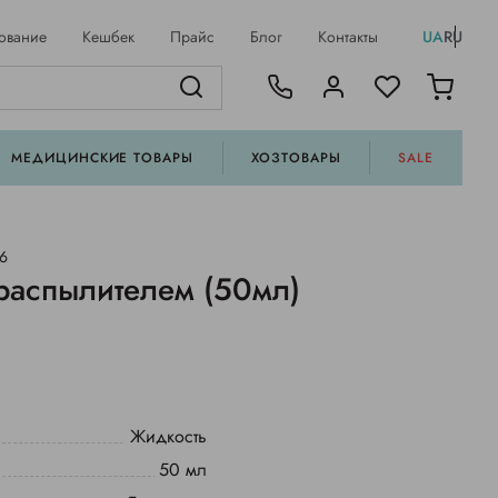
ование
Кешбек
Прайс
Блог
Контакты
UA
RU
МЕДИЦИНСКИЕ ТОВАРЫ
ХОЗТОВАРЫ
SALE
36
распылителем (50мл)
Жидкость
50 мл