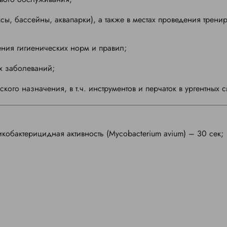
ы, бассейны, аквапарки), а также в местах проведения тренир
ения гигиенических норм и правил;
х заболеваний;
го назначения, в т.ч. инструментов и перчаток в ургентных с
икобактерицидная активность (Mycobacterium avium) – 30 сек;