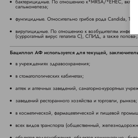
бактерицидные. По отношению к*MRSA/*EHEC, включая
сальмонелеза;
фунгицидные. Относительно грибов рода Candida, Tricho
вирулицидные. По отношению к возбудителям инфекции
(суррогатный вирус гепатита С), СПИД, а также попова-,
Бациллол
АФ используется для текущей, заключител
в учреждениях здравоохранения;
в стоматологических кабинетах;
аптек и аптечных заведений, санаторно-курортных учр
заведений ресторанного хозяйства и торговли, рынков;
в косметической, фармацевтической и пищевой промы
всех видов транспорта (общественный, железнодорожн
объектов водоснабжения, объектов коммунально - быт