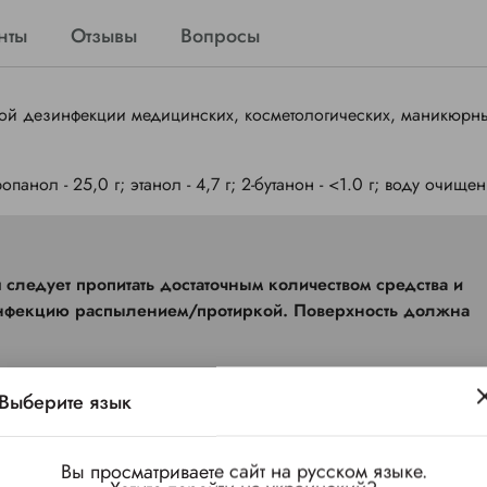
нты
Отзывы
Вопросы
рой дезинфекции медицинских, косметологических, маникюрн
опанол - 25,0 г; этанол - 4,7 г; 2-бутанон - <1.0 г; воду очище
 следует пропитать достаточным количеством средства и
зинфекцию распылением/протиркой. Поверхность должна
Выберите язык
Вы просматриваете сайт на русском языке.