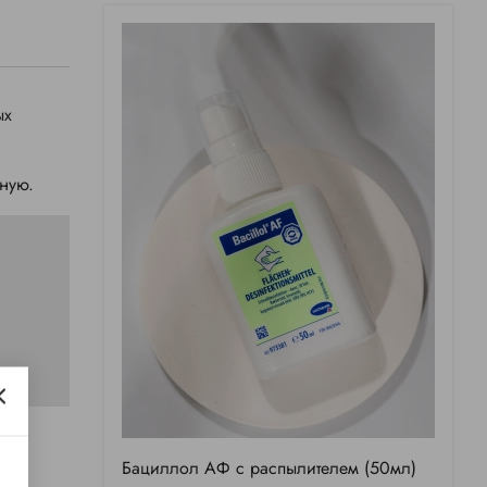
ых
нную.
Бациллол АФ с распылителем (50мл)