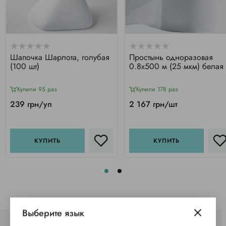
Шапочка Шарлота, голубая
Простынь одноразовая
(100 шт)
0.8х500 м (25 мкм) белая
Купили 95 раз
Купили 178 раз
239 грн/уп
2 167 грн/шт
КУПИТЬ
КУПИТЬ
Выберите язык