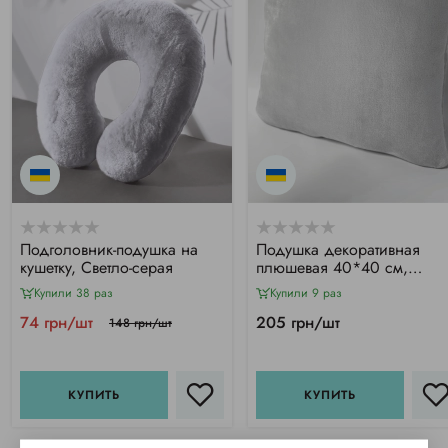
Подголовник-подушка на
Подушка декоративная
кушетку, Светло-серая
плюшевая 40*40 см,
Светло-серая CHILA™
Купили 38 раз
Купили 9 раз
74 грн/шт
205 грн/шт
148 грн/шт
КУПИТЬ
КУПИТЬ