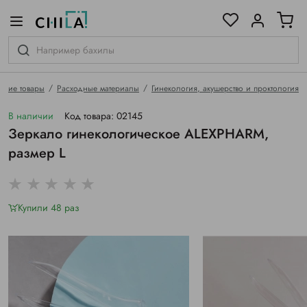
цветовой гамме
ированные
ские товары
Расходные материалы
Гинекология, акушерство и проктология
В наличии
Код товара: 02145
Зеркало гинекологическое ALEXPHARM,
размер L
Купили 48 раз