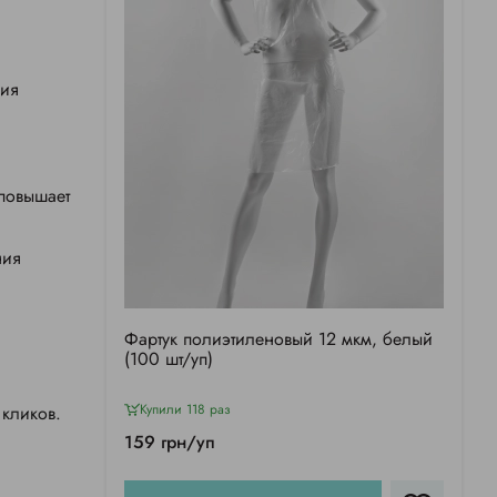
ния
 повышает
ния
Фартук полиэтиленовый 12 мкм, белый
(100 шт/уп)
Купили 118 раз
 кликов.
159 грн/уп