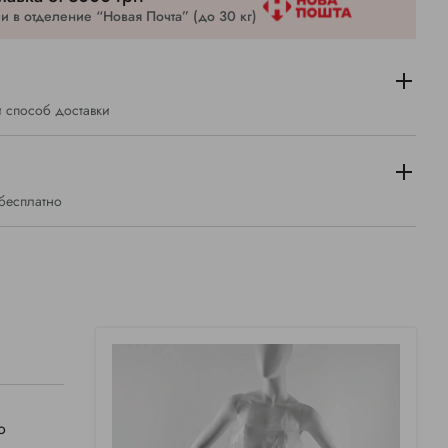
 в отделение “Новая Почта” (до 30 кг)
 способ доставки
 бесплатно
о