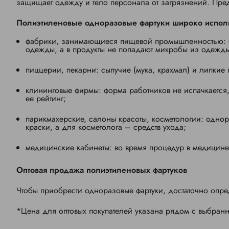
защищает одежду и тело персонала от загрязнений. Пр
Полиэтиленовые одноразовые фартуки широко испол
фабрики, занимающиеся пищевой промышленностью: б
одежды, а в продукты не попадают микробы из одежд
пиццерии, пекарни: сыпучие (мука, крахмал) и липкие п
клининговые фирмы: форма работников не испачкается,
ее рейтинг;
парикмахерские, салоны красоты, косметологии: одно
краски, а для косметолога – средств ухода;
медицинские кабинеты: во время процедур в медицине
Оптовая продажа полиэтиленовых фартуков
Чтобы приобрести одноразовые фартуки, достаточно опред
*Цена для оптовых покупателей указана рядом с выбран