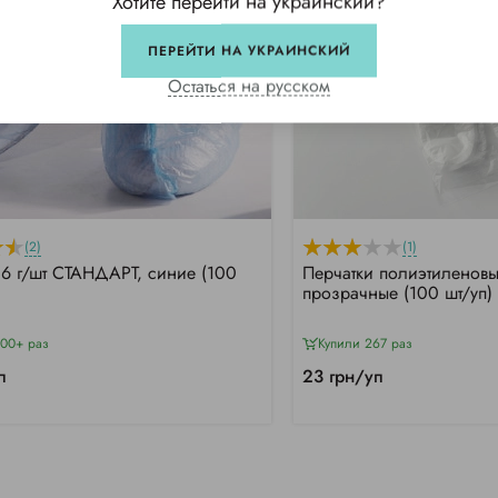
Хотите перейти на украинский?
ПЕРЕЙТИ НА УКРАИНСКИЙ
Остаться на русском
(2)
(1)
,6 г/шт СТАНДАРТ, синие (100
Перчатки полиэтиленов
прозрачные (100 шт/уп)
000+ раз
Купили 267 раз
п
23 грн/уп