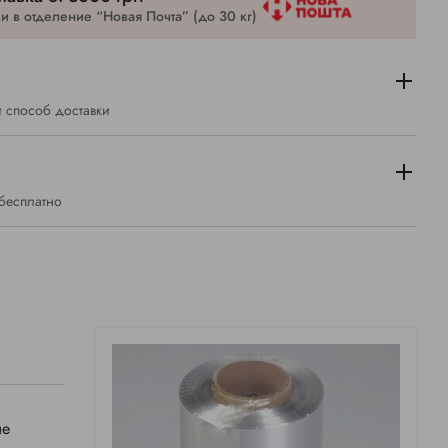
 в отделение “Новая Почта” (до 30 кг)
 способ доставки
 бесплатно
не