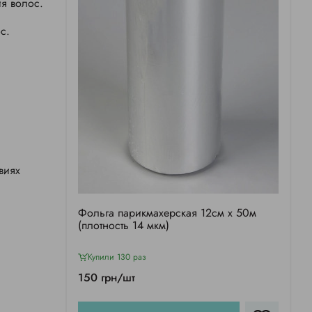
я волос.
с.
виях
Фольга парикмахерская 12см х 50м
(плотность 14 мкм)
Купили 130 раз
150 грн/шт