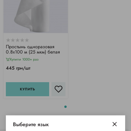
Простынь одноразовая
0.8х100 м (25 мкм) белая
Купили 1000+ раз
445 грн/шт
КУПИТЬ
Выберите язык