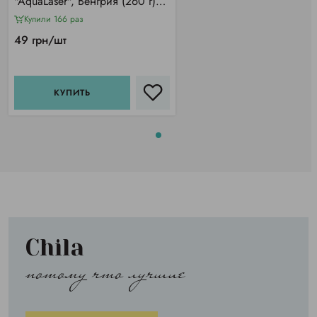
"AquaLaser", Венгрия (260 г)
прозрачный
Купили 166 раз
49 грн/шт
КУПИТЬ
Chila
потому что лучшие