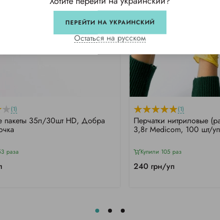
Хотите перейти на украинский?
ПЕРЕЙТИ НА УКРАИНСКИЙ
Остаться на русском
(1)
(1)
 пакеты 35л/30шт HD, Добра
Перчатки нитриловые (р
очка
3,8г Medicom, 100 шт/уп
53 раза
Купили 105 раз
п
240 грн/уп