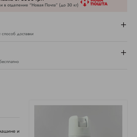
 в отделение “Новая Почта” (до 30 кг)
 способ доставки
 бесплатно
 машине и