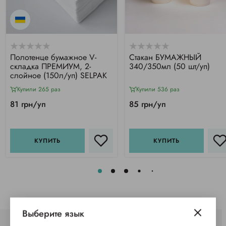
Полотенце бумажное V-
Стакан БУМАЖНЫЙ
складка ПРЕМИУМ, 2-
340/350мл (50 шт/уп)
слойное (150л/уп) SELPAK
Купили 265 раз
Купили 536 раз
81 грн/уп
85 грн/уп
КУПИТЬ
КУПИТЬ
Выберите язык