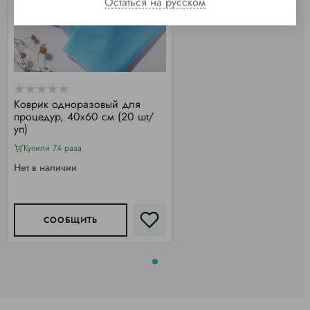
Остаться на русском
Коврик одноразовый для
процедур, 40х60 см (20 шт/
уп)
Купили 74 раза
Нет в наличии
СООБЩИТЬ