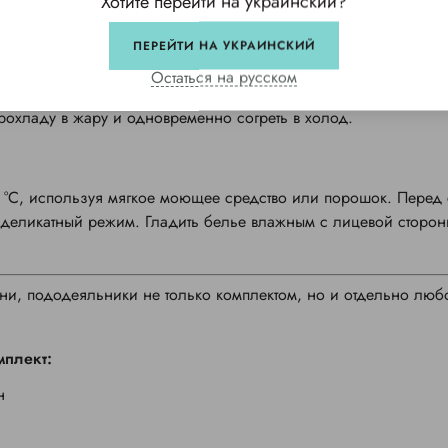
Хотите перейти на украинский?
лее 300 стирок без потери качества, а со временем становит
ПЕРЕЙТИ НА УКРАИНСКИЙ
Остаться на русском
и производстве данного сатина используется высококачественн
прохладу в жару и одновременно согреть в холод.
40 °С, используя мягкое моющее средство или порошок. Перед 
– деликатный режим. Гладить белье влажным с лицевой сторон
ни, пододеяльники не только комплектом, но и отдельно люб
мплект:
н