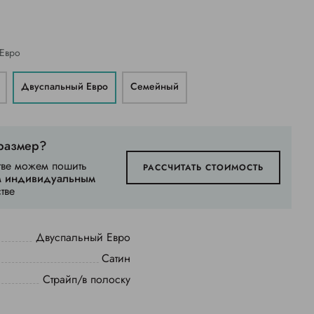
Евро
Двуспальный Евро
Семейный
размер?
тве можем пошить
РАССЧИТАТЬ СТОИМОСТЬ
м
индивидуальным
тве
Двуспальный Евро
Сатин
Страйп/в полоску