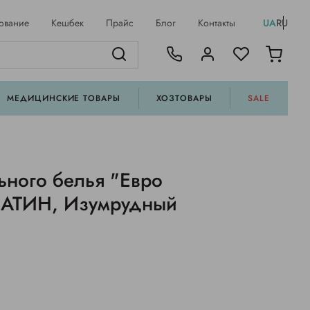
ование
Кешбек
Прайс
Блог
Контакты
UA
RU
МЕДИЦИНСКИЕ ТОВАРЫ
ХОЗТОВАРЫ
SALE
ьного белья "Евро
САТИН, Изумрудный