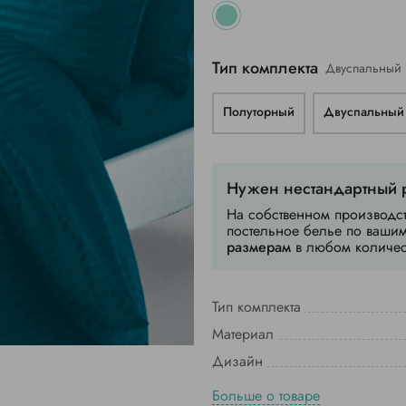
Тип комплекта
Двуспальный 
Полуторный
Двуспальный
Нужен нестандартный 
На собственном производс
постельное белье по ваши
размерам
в любом количес
Тип комплекта
Материал
Дизайн
Больше о товаре