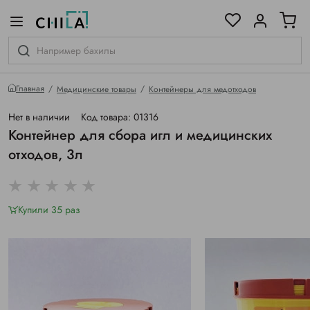
цветовой гамме
ированные
Главная
Медицинские товары
Контейнеры для медотходов
Нет в наличии
Код товара: 01316
Контейнер для сбора игл и медицинских
отходов, 3л
Купили 35 раз