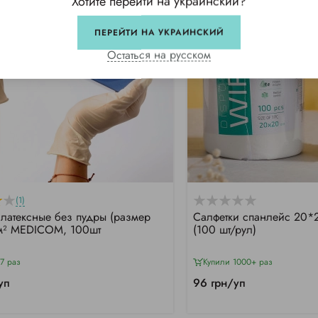
Хотите перейти на украинский?
ПЕРЕЙТИ НА УКРАИНСКИЙ
Остаться на русском
(1)
 латексные без пудры (размер
Салфетки спанлейс 20*2
/м² MEDICOM, 100шт
(100 шт/рул)
7 раз
Купили 1000+ раз
уп
96 грн/уп