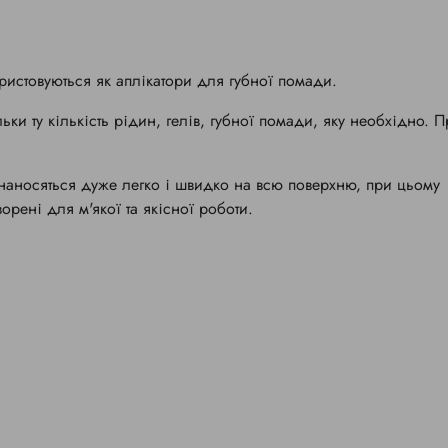
истовуються як аплікатори для губної помади.
ки ту кількість рідин, гелів, губної помади, яку необхідно. 
наносяться дуже легко і швидко на всю поверхню, при цьому
орені для м'якої та якісної роботи.