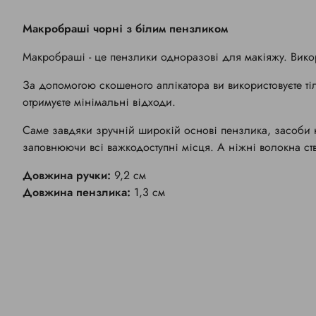
Макробраші чорні з білим пензликом
Макробраші - це пензлики одноразові для макіяжу. Викор
За допомогою скошеного аплікатора ви використовуєте тіль
отримуєте мінімальні відходи.
Саме завдяки зручній широкій основі пензлика, засоби 
заповнюючи всі важкодоступні місця. А ніжні волокна ств
Довжина ручки:
9,2 см
Довжина пензлика:
1,3 см