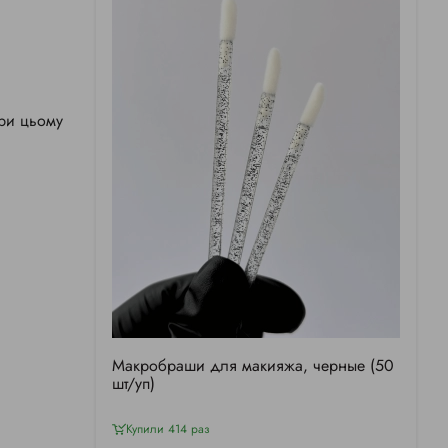
При цьому
Макробраши для макияжа, черные (50
шт/уп)
Купили 414 раз