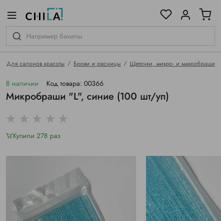
цветовой гамме
ированные
Для салонов красоты
Брови и ресницы
Щеточки, микро- и макробраши
В наличии
Код товара: 00366
Микробраши "L", синие (100 шт/уп)
Купили 278 раз