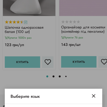
(2)
Органайзер для косметки
Шапочка одноразовая
(контейнер під пензлики)
белая (100 шт)
Купили 76 раз
Купили 1000+ раз
143 грн/шт
123 грн/уп
КУПИТЬ
КУПИТЬ
Выберите язык