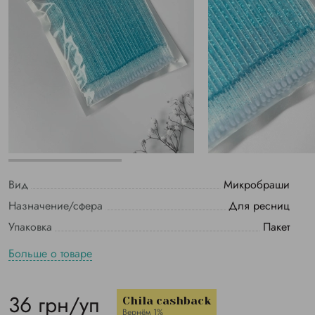
Вид
Микробраши
Назначение/сфера
Для ресниц
Упаковка
Пакет
Больше о товаре
36 грн/уп
Chila cashback
Вернём 1%