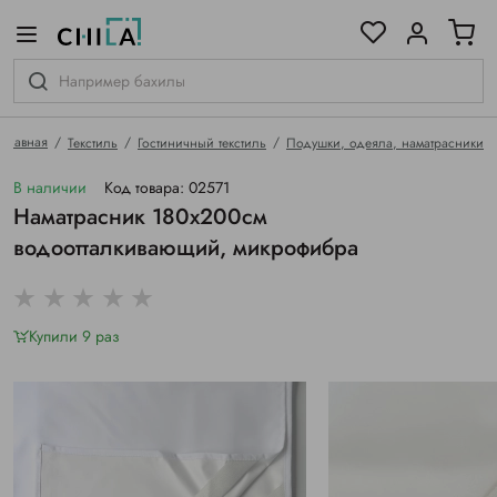
цветовой гамме
ированные
Главная
Текстиль
Гостиничный текстиль
Подушки, одеяла, наматрасники
В наличии
Код товара: 02571
Наматрасник 180х200см
водоотталкивающий, микрофибра
Купили 9 раз