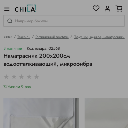
цветовой гамме
ированные
Главная
Текстиль
Гостиничный текстиль
Подушки, одеяла, наматрасники
В наличии
Код товара: 02568
Наматрасник 200х200см
водоотталкивающий, микрофибра
Купили 9 раз