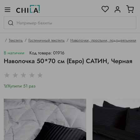
цветовой гамме
ированные
ая
Текстиль
Гостиничный текстиль
Наволочки, простыни, пододеяльники
В наличии
Код товара: 01916
Наволочка 50*70 см (Евро) САТИН, Черная
Купили 51 раз