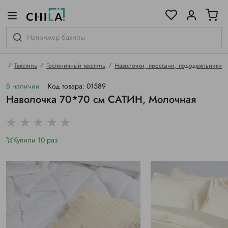
цветовой гамме
ированные
ая
Текстиль
Гостиничный текстиль
Наволочки, простыни, пододеяльники
В наличии
Код товара: 01589
Наволочка 70*70 см САТИН, Молочная
Купили 10 раз