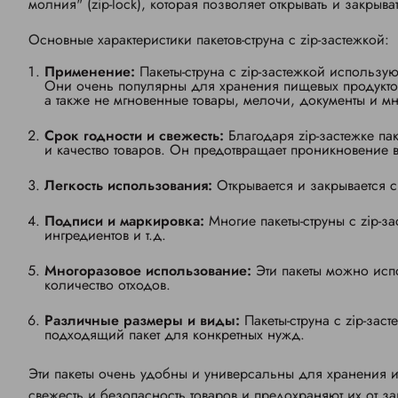
молния" (zip-lock), которая позволяет открывать и закрыв
Основные характеристики пакетов-струна с zip-застежкой:
Применение:
Пакеты-струна с zip-застежкой использу
Они очень популярны для хранения пищевых продуктов,
а также не мгновенные товары, мелочи, документы и м
Срок годности и свежесть:
Благодаря zip-застежке пак
и качество товаров. Он предотвращает проникновение в
Легкость использования:
Открывается и закрывается с
Подписи и маркировка:
Многие пакеты-струны с zip-з
ингредиентов и т.д.
Многоразовое использование:
Эти пакеты можно испо
количество отходов.
Различные размеры и виды:
Пакеты-струна с zip-зас
подходящий пакет для конкретных нужд.
Эти пакеты очень удобны и универсальны для хранения и
свежесть и безопасность товаров и предохраняют их от 