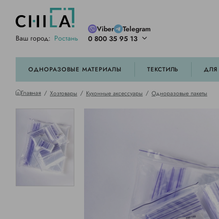
Viber
Telegram
Ваш город:
Ростань
0 800 35 95 13
ей цветовой гамме
орированные
ОДНОРАЗОВЫЕ МАТЕРИАЛЫ
ТЕКСТИЛЬ
ДЛЯ
Главная
Хозтовары
Кухонные аксессуары
Одноразовые пакеты