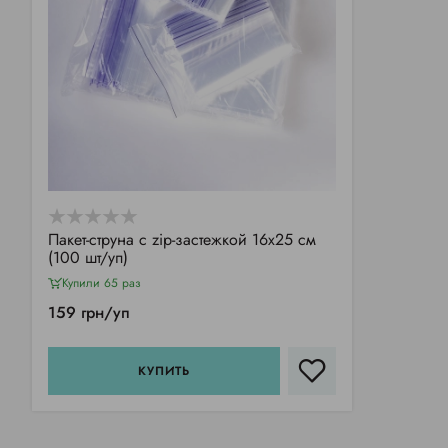
Пакет-струна с zip-застежкой 16х25 см
(100 шт/уп)
Купили 65 раз
159 грн/уп
КУПИТЬ