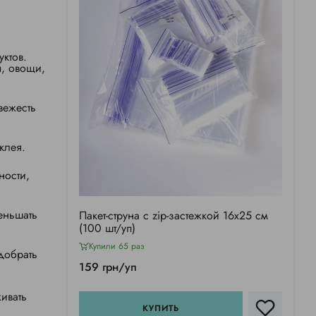
уктов.
ы, овощи,
вежесть
клея.
ности,
еньшать
Пакет-струна с zip-застежкой 16х25 см
(100 шт/уп)
Купили 65 раз
одобрать
159 грн/уп
ивать
КУПИТЬ