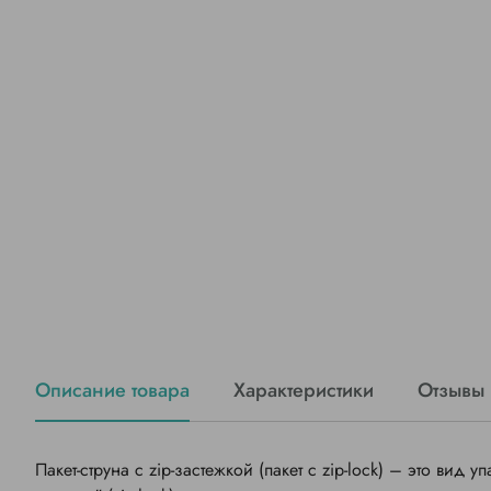
Описание товара
Характеристики
Отзывы
Пакет-струна с zip-застежкой (пакет с zip-lock) – это ви