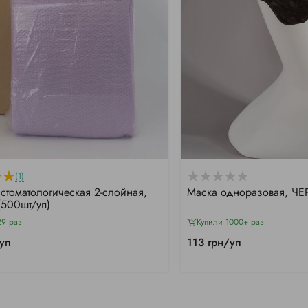
(1)
 стоматологическая 2-слойная,
Маска одноразовая, Ч
(500шт/уп)
29 раз
Купили 1000+ раз
уп
113 грн/уп