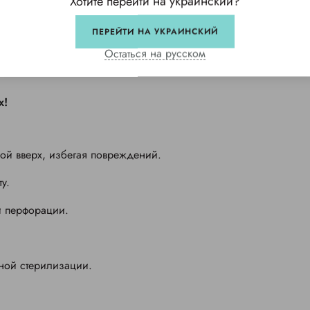
Хотите перейти на украинский?
ПЕРЕЙТИ НА УКРАИНСКИЙ
чества обработки.
Остаться на русском
х!
оной вверх, избегая повреждений.
у.
и перфорации.
нной стерилизации.