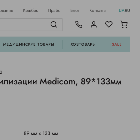
ование
Кешбек
Прайс
Блог
Контакты
UA
RU
МЕДИЦИНСКИЕ ТОВАРЫ
ХОЗТОВАРЫ
SALE
02
рилизации Medicom, 89*133мм
89 мм х 133 мм