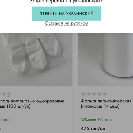
Хотите перейти на украинский?
ПЕРЕЙТИ НА УКРАИНСКИЙ
Остаться на русском
(1)
 полиэтиленовые одноразовые
Фольга парикмахерская
ые (100 шт/уп)
(плотность 14 мкм)
66 раз
Купили 302 раза
п
476 грн/шт