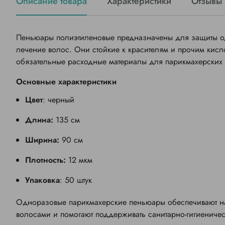
Описание товара
Характеристики
Отзывы 
Пеньюары полиэтиленовые предназначены для защиты од
лечение волос. Они стойкие к красителям
и прочим кисло
обязательные расходные материалы для парикмахерских 
Основные характеристики
Цвет
: черный
Длина:
135 см
Ширина:
90 см
Плотность:
12 мкм
Упаковка
: 50 штук
Одноразовые парикмахерские п
еньюары
обеспечивают н
волосами и помогают поддерживать санитарно-гигиениче