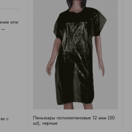
ание или
ы —
Пеньюары полиэтиленовые 12 мкм (50
ях с
шт), черные