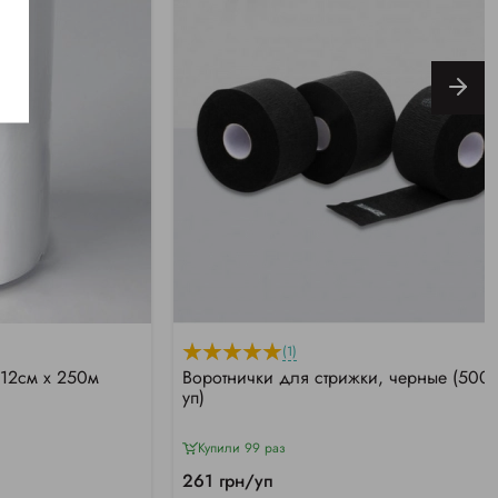
(1)
 12см х 250м
Воротнички для стрижки, черные (500
уп)
Купили 99 раз
261 грн/уп