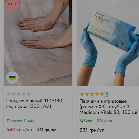
SALE
(1)
Плед плюшевый 110*180
Перчатки нитриловые
см, пудра (300 г/м²)
(размер XS) голубые 3г
Medicom Vitals SB, 100 шт
Купили 11 раз
Купили 274 раза
540 грн/шт
231 грн/уп
651 грн/шт