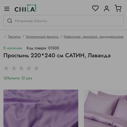
цветовой гамме
ированные
ая
Текстиль
Гостиничный текстиль
Наволочки, простыни, пододеяльники
В наличии
Код товара: 01505
Простынь 220*240 см САТИН, Лаванда
Купили 12 раз