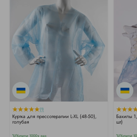
(1)
Куртка для прессотерапии L-XL (48-50),
Бахилы 1
голубая
шт)
Купили 1000+ раз
Купили 1