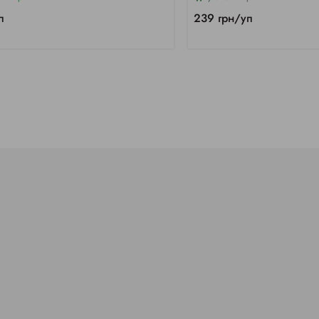
п
239 грн/уп