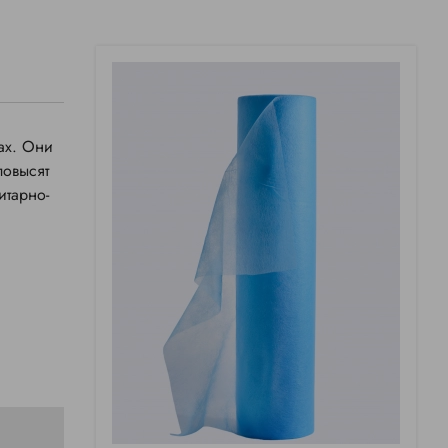
ах. Они
повысят
итарно-