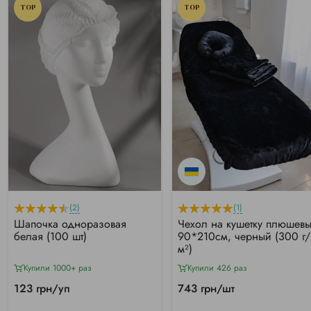
TOP
TOP
(2)
(1)
Шапочка одноразовая
Чехол на кушетку плюшев
белая (100 шт)
90*210см, черный (300 г/
м²)
Купили 1000+ раз
Купили 426 раз
123 грн/уп
743 грн/шт