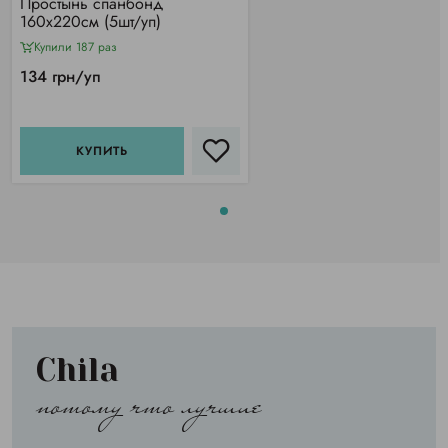
Простынь спанбонд
160х220см (5шт/уп)
Купили 187 раз
134 грн/уп
КУПИТЬ
Chila
потому что лучшие