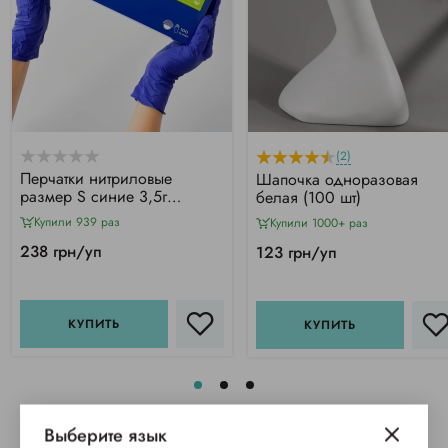
(2)
Перчатки нитриловые
Шапочка одноразовая
размер S синие 3,5г
белая (100 шт)
Mercator Nitrylex Basic, 100
Купили 939 раз
Купили 1000+ раз
шт
238 грн/уп
123 грн/уп
КУПИТЬ
КУПИТЬ
Выберите язык