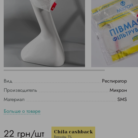
Вид
Респиратор
Производитель
Микрон
Материал
SMS
Больше о товаре
22 грн/шт
Chila cashback
Вернём 1%