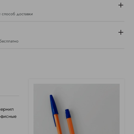
 способ доставки
 бесплатно
чернил
 офисные