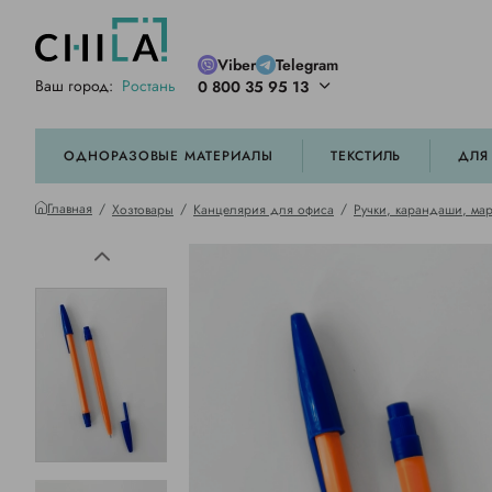
Viber
Telegram
Ваш город:
Ростань
0 800 35 95 13
ей цветовой гамме
орированные
ОДНОРАЗОВЫЕ МАТЕРИАЛЫ
ТЕКСТИЛЬ
ДЛЯ
Главная
Хозтовары
Канцелярия для офиса
Ручки, карандаши, мар