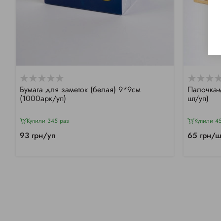
Бумага для заметок (белая) 9*9см
Палочка-
(1000арк/уп)
шт/уп)
Купили 345 раз
Купили 4
93 грн/уп
65 грн/ш