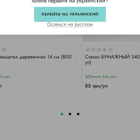
Хотите перейти на украинский?
ПЕРЕЙТИ НА УКРАИНСКИЙ
Остаться на русском
мешалка деревянная 14 см (800
Стакан БУМАЖНЫЙ 340/
уп)
55 раз
Купили 536 раз
т
85 грн/уп