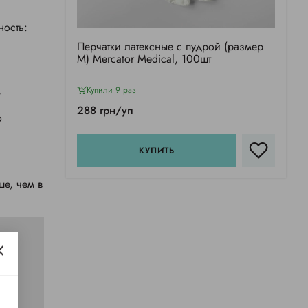
ость:
Перчатки латексные с пудрой (размер
М) Mercator Medical, 100шт
.
Купили 9 раз
288 грн/уп
о
КУПИТЬ
е, чем в