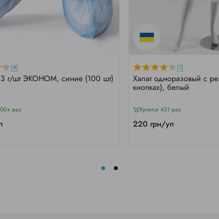
(4)
(1)
,3 г/шт ЭКОНОМ, синие (100 шт)
Халат одноразовый с ре
кнопках), белый
000+ раз
Купили 431 раз
п
220 грн/уп