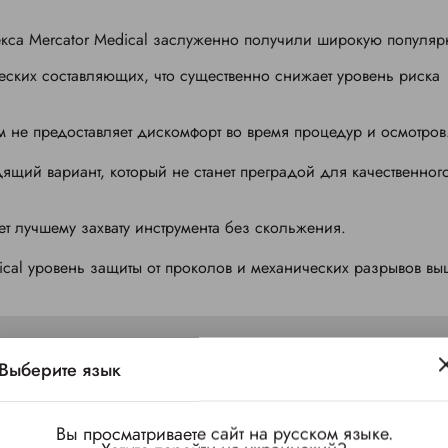
кса Mercator Medical
заслуженно получили широкую популярн
еских составляющих, что существенно снижает уровень риска
м не предоставляет дискомфорт во время процедур и осмотров
ящий вариант, который не станет преградой для качественног
ует лучшему захвату инструмента без скольжения.
ical
уровень защиты от проколов и механических разрывов выш
Выберите язык
Вы просматриваете сайт на русском языке.