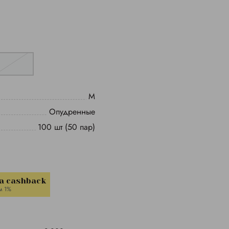
M
Опудренные
100 шт (50 пар)
a cashback
м 1%