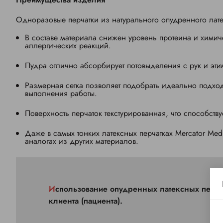
Одноразовые перчатки из натурального опудренного лате
В составе материала снижен уровень протеина и химич
аллергических реакций.
Пудра отлично абсорбирует потовыделения с рук и эти
Размерная сетка позволяет подобрать идеально подход
выполнения работы.
Поверхность перчаток текстурированная, что способств
Даже в самых тонких латексных перчатках Mercator Med
аналогах из других материалов.
Использование опудренных латексных перчаток защитит от взаимного заражения и их носителя и
клиента (пациента).