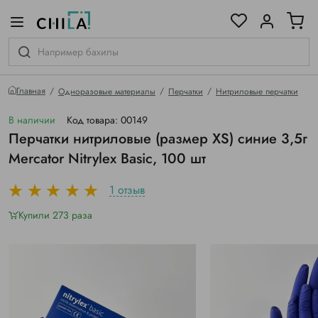
цветовой гамме
ированные
Главная
Одноразовые материалы
Перчатки
Нитриловые перчатки
В наличии
Код товара: 00149
Перчатки нитриловые (размер XS) синие 3,5г
Mercator Nitrylex Basic, 100 шт
1 отзыв
Купили 273 раза