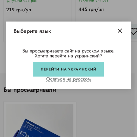
Купили 341 раз
Купили 926 раз
445 грн/шт
219 грн/уп
Выберите язык
КУПИТЬ
КУПИТЬ
Вы просматриваете сайт на русском языке.
Хотите перейти на украинский?
ПЕРЕЙТИ НА УКРАИНСКИЙ
Остаться на русском
Вы просматривали