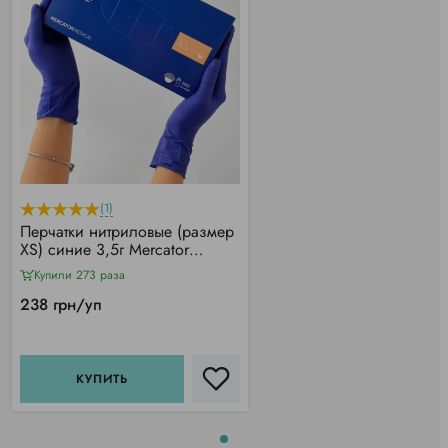
(1)
Перчатки нитриловые (размер
XS) синие 3,5г Mercator
Nitrylex Basic, 100 шт
Купили 273 раза
238 грн/уп
КУПИТЬ